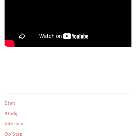
Eten
Kledij
Interieur
Op Stap