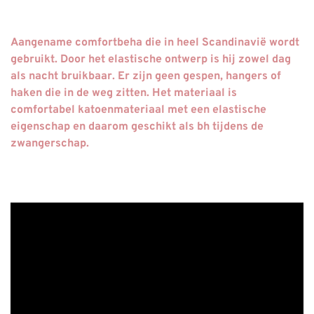
Aangename comfortbeha die in heel Scandinavië wordt
gebruikt. Door het elastische ontwerp is hij zowel dag
als nacht bruikbaar. Er zijn geen gespen, hangers of
haken die in de weg zitten. Het materiaal is
comfortabel katoenmateriaal met een elastische
eigenschap en daarom geschikt als bh tijdens de
zwangerschap.