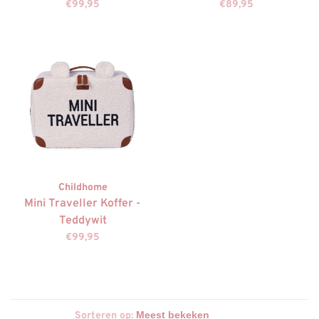
€99,95
€89,95
Childhome
Mini Traveller Koffer -
Teddywit
€99,95
Sorteren op: