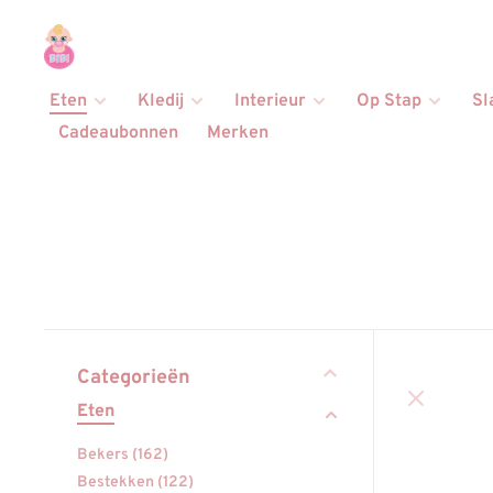
Eten
Kledij
Interieur
Op Stap
Sl
Cadeaubonnen
Merken
Categorieën
Eten
Bekers
(162)
Bestekken
(122)