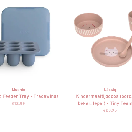
Mushie
Lässig
d Feeder Tray - Tradewinds
Kindermaaltijddoos (bord
beker, lepel) - Tiny Team
€12,99
€23,95