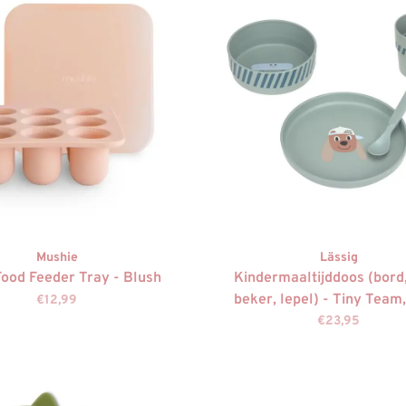
Mushie
Lässig
Food Feeder Tray - Blush
Kindermaaltijddoos (bord
beker, lepel) - Tiny Team
€12,99
€23,95