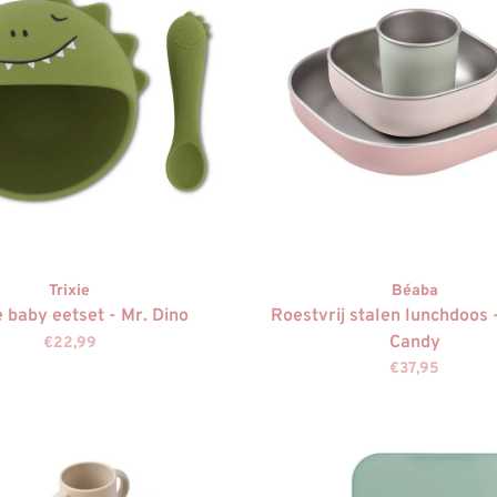
Trixie
Béaba
 baby eetset - Mr. Dino
Roestvrij stalen lunchdoos 
Candy
€22,99
€37,95