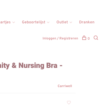
artjes
Geboortelijst
Outlet
Dranken
Inloggen / Registreren
0
ity & Nursing Bra -
Carriwell