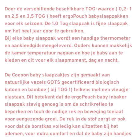
Door de verschillende beschikbare TOG-waarde ( 0,2- 1
en 2,5 en 3,5 TOG ) heeft ergoPouch
babyslaapzakken
voor elk seizoen
. De 1.0 Tog slaapzak is fijne slaapzak
om het heel jaar door te gebruiken.
Bij elke baby slaapzak wordt een
handige thermometer
en aankleedgids
meegeleverd. Ouders kunnen makkelijk
de kamer temperatuur nagaan en hoe je baby aan te
kleden en dit voor elk slaapmoment, dag en nacht.
De Cocoon baby slaapzakjes zijn gemaakt van
natuurlijke vezels GOTS gecertificeerd biologisch
katoen en bamboe ( bij TOG 1) telkens met een vleugje
elastaan. Dit betekent dat de ergoPouch baby inbaker
slaapzak stevig genoeg is om de
schrikreflex te
beperken en toch de nodige rek en beweging toelaat
voor een
gezonde groei
. De rek in de stof zorgt er ook
voor dat de borstkas volledig kan uitzetten bij het
ademen, voor extra comfort en dat de baby zijn handjes