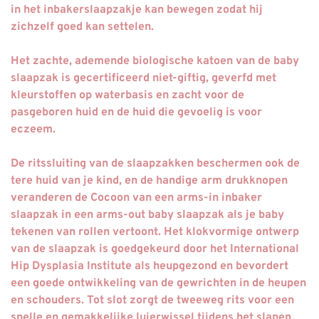
in het inbakerslaapzakje kan bewegen zodat hij
zichzelf goed kan settelen.
Het zachte,
ademende biologische katoen
van de baby
slaapzak is gecertificeerd niet-giftig, geverfd met
kleurstoffen op waterbasis en
zacht voor de
pasgeboren huid en de huid die gevoelig is voor
eczeem.
De ritssluiting van de slaapzakken beschermen ook de
tere huid van je kind, en de handige arm drukknopen
veranderen de Cocoon van een arms-in inbaker
slaapzak in een arms-out baby slaapzak als je baby
tekenen van rollen vertoont. Het klokvormige ontwerp
van de slaapzak is goedgekeurd door het International
Hip Dysplasia Institute als heupgezond en bevordert
een goede ontwikkeling van de gewrichten in de heupen
en schouders. Tot slot zorgt de
tweeweg rits
voor een
snelle en
gemakkelijke luierwisse
l tijdens het slapen