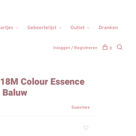
artjes
Geboortelijst
Outlet
Dranken
Inloggen / Registreren
0
6/18M Colour Essence
n Baluw
Suavinex