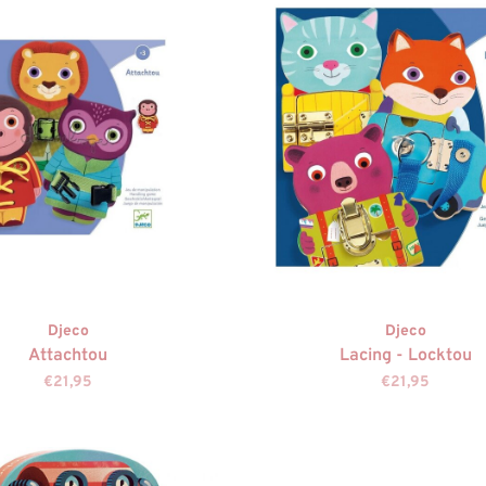
Djeco
Djeco
Attachtou
Lacing - Locktou
€21,95
€21,95