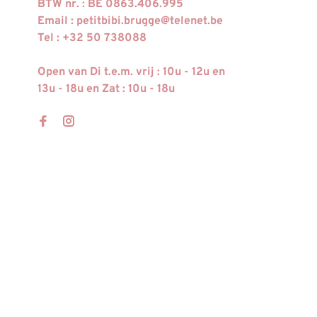
BTW nr. : BE 0863.406.995
Email :
petitbibi.brugge@telenet.be
Tel : +32 50 738088
Open van Di t.e.m. vrij : 10u - 12u en
13u - 18u en Zat : 10u - 18u