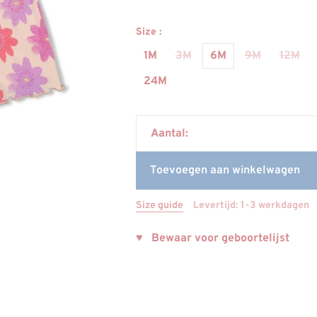
Size :
1M
3M
6M
9M
12M
24M
Aantal:
Toevoegen aan winkelwagen
Size guide
Levertijd: 1-3 werkdagen
♥ Bewaar voor geboortelijst