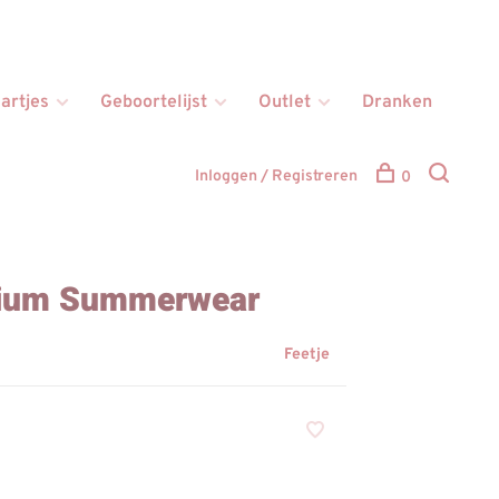
artjes
Geboortelijst
Outlet
Dranken
Inloggen / Registreren
0
mium Summerwear
Feetje