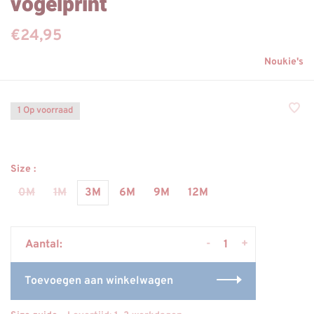
vogelprint
€24,95
Noukie's
1 Op voorraad
Size :
0M
1M
3M
6M
9M
12M
-
+
Aantal:
Toevoegen aan winkelwagen