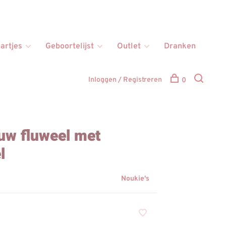
artjes
Geboortelijst
Outlet
Dranken
Inloggen / Registreren
0
uw fluweel met
l
Noukie's