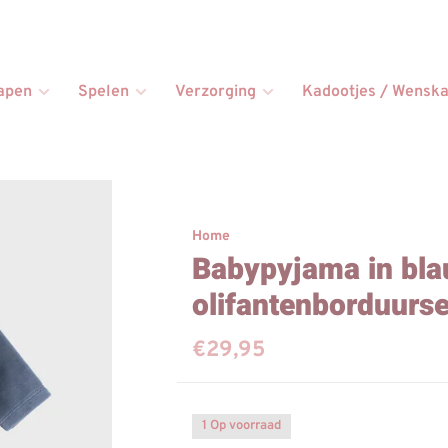
apen
Spelen
Verzorging
Kadootjes / Wenska
Home
Babypyjama in bla
olifantenborduurse
€29,95
1 Op voorraad