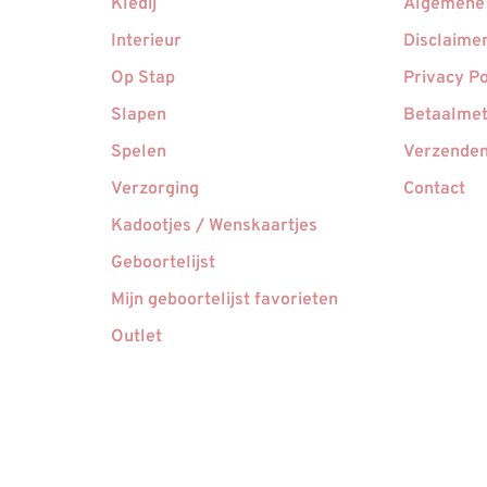
Kledij
Algemene
Interieur
Disclaime
Op Stap
Privacy Po
Slapen
Betaalme
Spelen
Verzenden
Verzorging
Contact
Kadootjes / Wenskaartjes
Geboortelijst
Mijn geboortelijst favorieten
Outlet