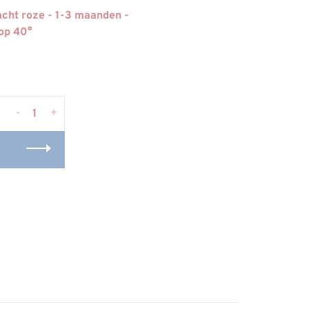
acht roze - 1-3 maanden -
op 40°
-
+