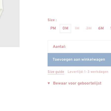
Size :
PM
0M
1M
3M
6M
Aantal:
Toevoegen aan winkelwagen
Size guide
Levertijd: 1-3 werkdagen
♥ Bewaar voor geboortelijst